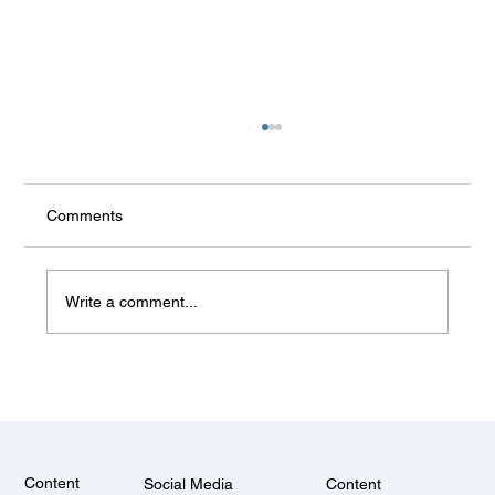
The City of God and Marx (HU)
Az elidegenedés értelmezéseinek összevetése
Szent Ágoston és Marx nyomán. K i vagyok?
Comments
Hol a helyem a világban, a társadalomban vagy
akár csak a szűk környezetemben? Teszi fel
magának a kérdést a folya
Write a comment...
Content
Social Media
Content