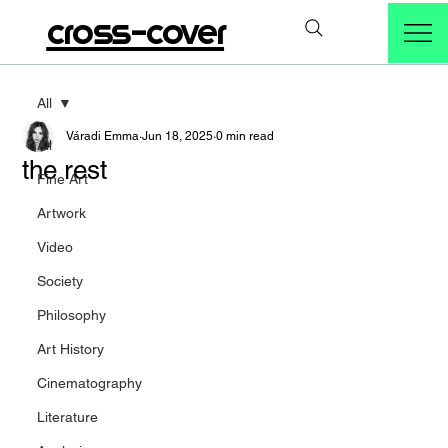
cross-cover
All
Váradi Emma
Jun 18, 2025
0 min read
All
the rest
Fine Art
Artwork
Video
Society
Philosophy
Art History
Cinematography
Literature