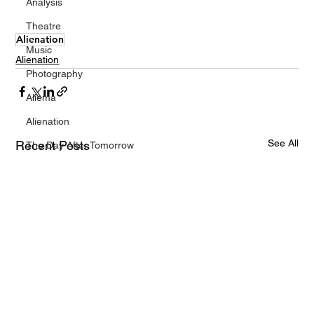
Analysis
Theatre
Alienation
Music
Alienation
Photography
Aliema
Alienation
See All
Recent Posts
The Day After Tomorrow