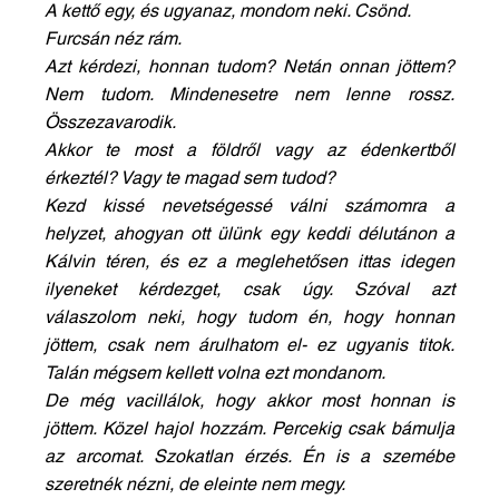
A kettő egy, és ugyanaz, mondom neki. Csönd. 
Furcsán néz rám.
Azt kérdezi, honnan tudom? Netán onnan jöttem? 
Nem tudom. Mindenesetre nem lenne rossz. 
Összezavarodik.
Akkor te most a földről vagy az édenkertből 
érkeztél? Vagy te magad sem tudod? 
Kezd kissé nevetségessé válni számomra a 
helyzet, ahogyan ott ülünk egy keddi délutánon a 
Kálvin téren, és ez a meglehetősen ittas idegen 
ilyeneket kérdezget, csak úgy. Szóval azt 
válaszolom neki, hogy tudom én, hogy honnan 
jöttem, csak nem árulhatom el- ez ugyanis titok. 
Talán mégsem kellett volna ezt mondanom.
De még vacillálok, hogy akkor most honnan is 
jöttem. Közel hajol hozzám. Percekig csak bámulja 
az arcomat. Szokatlan érzés. Én is a szemébe 
szeretnék nézni, de eleinte nem megy. 