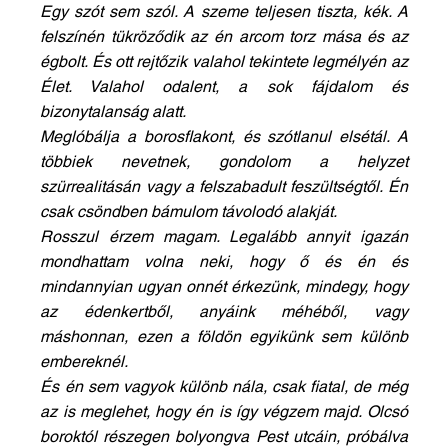
Egy szót sem szól. A szeme teljesen tiszta, kék. A 
felszínén tükröződik az én arcom torz mása és az 
égbolt. És ott rejtőzik valahol tekintete legmélyén az 
Élet. Valahol odalent, a sok fájdalom és 
bizonytalanság alatt.
Meglóbálja a borosflakont, és szótlanul elsétál. A 
többiek nevetnek, gondolom a helyzet 
szürrealitásán vagy a felszabadult feszültségtől. Én 
csak csöndben bámulom távolodó alakját.
Rosszul érzem magam. Legalább annyit igazán 
mondhattam volna neki, hogy ő és én és 
mindannyian ugyan onnét érkezünk, mindegy, hogy 
az édenkertből, anyáink méhéből, vagy 
máshonnan, ezen a földön egyikünk sem különb 
embereknél. 
És én sem vagyok különb nála, csak fiatal, de még 
az is meglehet, hogy én is így végzem majd. Olcsó 
boroktól részegen bolyongva Pest utcáin, próbálva 