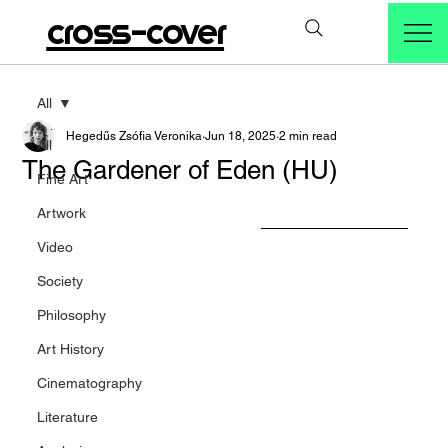
cross-cover
All
Hegedűs Zsófia Veronika
Jun 18, 2025
2 min read
All
The Gardener of Eden (HU)
Fine Art
Artwork
Video
Society
Philosophy
Art History
Cinematography
Literature