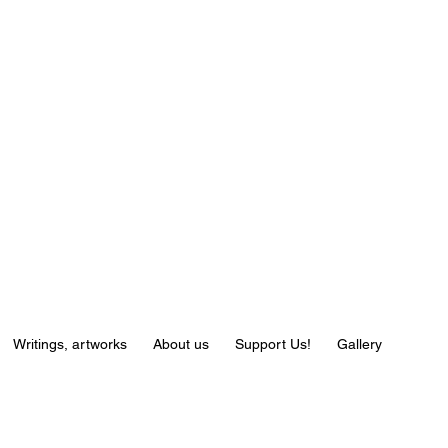
Writings, artworks
About us
Support Us!
Gallery