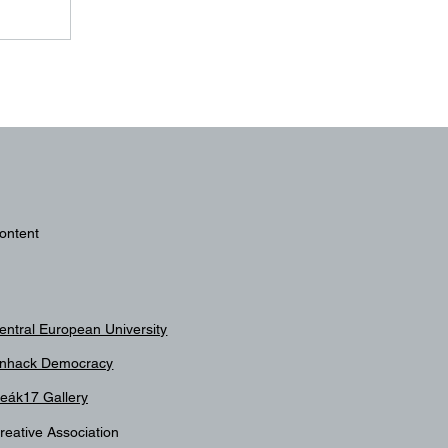
 vagy
ontent
entral European University
nhack Democracy
eák17 Gallery
reative Association