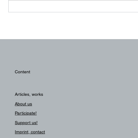
Content
Articles, works
About us
Participate!
Support us!
Imprint, contact