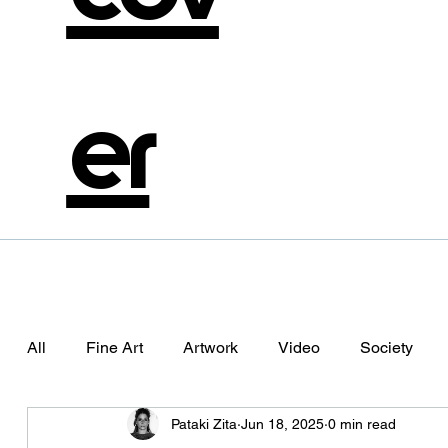
er
All
Fine Art
Artwork
Video
Society
Pataki Zita
Jun 18, 2025
0 min read
Photography
Aliema
Alienation
The Da