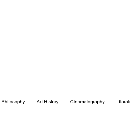
Philosophy
Art History
Cinematography
Literat
y After Tomorrow