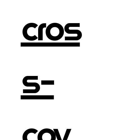
cros
s-
cov