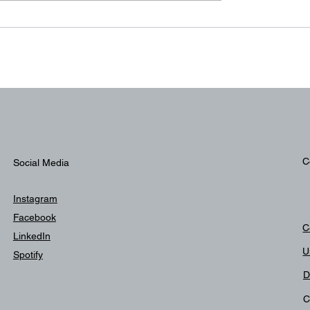
világban, a társadalomban
akár csak a szűk
környezetemben? Teszi fel
magának a kérdést a folya
C
Social Media
Instagram
Facebook
C
LinkedIn
U
Spotify
D
C