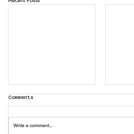
Recent Posts
Comments
the re
Bull*shit
Write a comment...