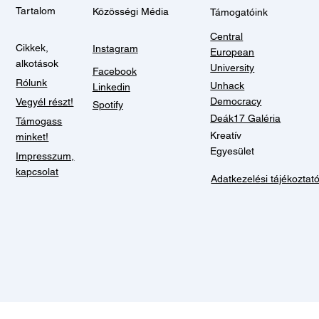
Tartalom
Közösségi Média
Támogatóink
Central
Cikkek,
Instagram
European
alkotások
University
Facebook
Rólunk
Unhack
Linkedin
Democracy
Vegyél részt!
Spotify
Deák17 Galéria
Támogass
Kreatív
minket!
Egyesület
Impresszum,
kapcsolat
Adatkezelési tájékoztat