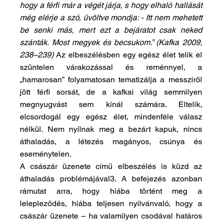
hogy a férfi már a végét járja, s hogy elhaló hallását 
még elérje a szó, üvöltve mondja: - Itt nem mehetett 
be senki más, mert ezt a bejáratot csak neked 
szánták. Most megyek és becsukom.” (Kafka 2009, 
238–239)
 Az elbeszélésben egy egész élet telik el 
szüntelen várakozással és reménnyel, a 
„hamarosan” folyamatosan tematizálja a messziről 
jött férfi sorsát, de a kafkai világ semmilyen 
megnyugvást sem kínál számára. Eltelik, 
elcsordogál egy egész élet, mindenféle válasz 
nélkül. Nem nyílnak meg a bezárt kapuk, nincs 
áthaladás, a létezés magányos, csúnya és 
eseménytelen.
A császár üzenete című elbeszélés is küzd az 
áthaladás problémájával3. A befejezés azonban 
rámutat arra, hogy hiába történt meg a 
lelepleződés, hiába teljesen nyilvánvaló, hogy a 
császár üzenete – ha valamilyen csodával határos 