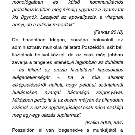
monológjában és külső kommunikációs 
próbálkozásaiban még mindig ugyanaz a nyamvadt 
kis ügynök. Lezajlott az apokalipszis, a világnak 
annyi, de a rutinok maradtak”.
(Farkas 2018)
De hasonlóan idegen, sorsába belevetett az 
adminisztratív munkára ítéltetett Poszeidón, akit bár 
tisztelnek hellyel-közzel, de ez csak még jobban 
zavarja a tengerek istenét:
„A legjobban az dühítette 
– és főként ez orozta hivatalával kapcsolatos 
elégedetlenségét -, ha a róla alkotott 
elképzelésekről hallott; hogy például szüntelenül 
hullámokon nyargal háromágú szigonyával. 
Miközben pedig itt ül az óceán mélyén és állandóan 
számol, s ezt az egyhangúságot csak néha szakítja 
meg egy-egy utazás Jupiterhez”.
(Kafka 2009, 534)
Poszeidón el van idegenedve a munkájától a 