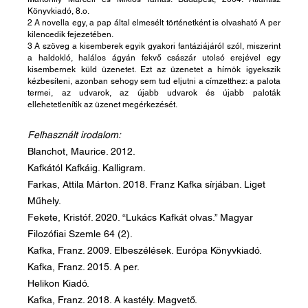
Könyvkiadó, 8.o.
2 A novella egy, a pap által elmesélt történetként is olvasható A per 
kilencedik fejezetében.
3 A szöveg a kisemberek egyik gyakori fantáziájáról szól, miszerint 
a haldokló, halálos ágyán fekvő császár utolsó erejével egy 
kisembernek küld üzenetet. Ezt az üzenetet a hírnök igyekszik 
kézbesíteni, azonban sehogy sem tud eljutni a címzetthez: a palota 
termei, az udvarok, az újabb udvarok és újabb paloták 
ellehetetlenítik az üzenet megérkezését.
Felhasznált irodalom: 
Blanchot, Maurice. 2012.
Kafkától Kafkáig. Kalligram.
Farkas, Attila Márton. 2018. Franz Kafka sírjában. Liget 
Műhely.
Fekete, Kristóf. 2020. “Lukács Kafkát olvas.” Magyar 
Filozófiai Szemle 64 (2).
Kafka, Franz. 2009. Elbeszélések. Európa Könyvkiadó.
Kafka, Franz. 2015. A per.
Helikon Kiadó.
Kafka, Franz. 2018. A kastély. Magvető.