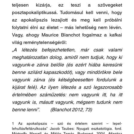
teljesen kizárja, ez teszi a szövegeket 
posztapokaliptikussá. Tudomásul kell venni, hogy 
az apokalipszis lezajlott és meg kell próbálni 
folytatni élni az életet – más lehetőség nem lévén. 
Vagy, ahogy Maurice Blanchot fogalmaz a kafkai 
világ reménytelenségéről:
„A létezés befejezhetetlen, már csak valami 
meghatározatlan dolog, amiről nem tudjuk, hogy ki 
vagyunk-e zárva belőle (és ezért hiába keresünk 
benne szilárd kapaszkodót), vagy mindörökre bele 
vagyunk zárva (és kétségbeesetten fordulunk a 
kijárat felé). Az ilyen létezés a szó legszorosabb 
értelmében száműzetés: nem vagyunk itt, ha itt 
vagyunk is, másutt vagyunk, mégsem tudunk nem 
benne lenni”.         (Blanchot 2012, 73)
1 Az apokalipszis – szó és értelem szerint – lepel-
lehullás/feltárulkozás” Jacob Taubes: Nyugati eszkatológia. ford. 
Mártonffy Marcell és Miklós Tamás. Budapest, 2004. Atlantisz 