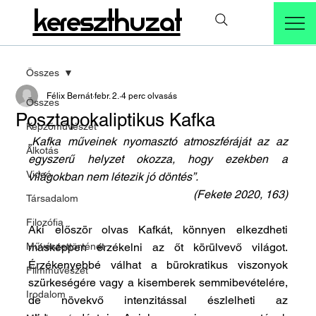
kereszthuzat
Összes
Félix Bernát
febr. 2.
4 perc olvasás
Összes
Posztapokaliptikus Kafka
Képzőművészet
„Kafka műveinek nyomasztó atmoszféráját az az 
Alkotás
egyszerű helyzet okozza, hogy ezekben a 
Videó
világokban nem létezik jó döntés”.
(Fekete 2020, 163)
Társadalom
Filozófia
Aki először olvas Kafkát, könnyen elkezdheti 
Művészettörténet
másképpen érzékelni az őt körülvevő világot. 
Érzékenyebbé válhat a bürokratikus viszonyok 
Filmművészet
szürkeségére vagy a kisemberek semmibevételére, 
Irodalom
de növekvő intenzitással észlelheti az 