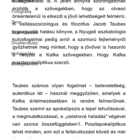
elidegenedést is. A jelen annyira szorongatónak 
Műelemzés
érződik a szövegekben, hogy az olvasó 
Fotográfia
önkéntelenül is elkezdi a jövő lehetőségeit felmérni. 
Zene
A vallásszociológus és filozófus Jacob Taubes 
legnagyobb hatású könyve, a Nyugati eszkatológia 
Színművészet
kulcsfogalmai pedig arról a szomorú fejleményről 
Divattervezés
győzhetnek meg minket, hogy a jövővel is hasonló 
Holnapután
a helyzet a Kafka szövegekben. Hogy Kafka 
posztapokaliptikus szerző.
Elidegenedés
Taubes számos olyan fogalmat – belevetettség, 
autentikus lét – használ meggyőzően, amelyek a 
Kafka értelmezésekben is rendre felmerülnek. 
Taubes szerint az apokalipszis a lepel lehullásával, 
a megmutatkozással, a „valahová haladás” végével 
van szoros összefüggésben1. Posztapokaliptikus 
tehát minden, ami ezt a feltárulkozást követi és már 