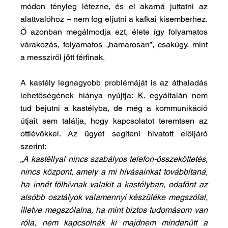
módon tényleg létezne, és el akarná juttatni az 
alattvalóhoz – nem fog eljutni a kafkai kisemberhez. 
Ő azonban megálmodja ezt, élete így folyamatos 
várakozás, folyamatos „hamarosan”, csakúgy, mint 
a messziről jött férfinak.
A kastély legnagyobb problémáját is az áthaladás 
lehetőségének hiánya nyújtja: K. egyáltalán nem 
tud bejutni a kastélyba, de még a kommunikáció 
útjait sem találja, hogy kapcsolatot teremtsen az 
ottlévőkkel. Az ügyét segíteni hivatott elöljáró 
szerint:
„A kastéllyal nincs szabályos telefon-összeköttetés, 
nincs központ, amely a mi hívásainkat továbbítaná, 
ha innét fölhívnak valakit a kastélyban, odafönt az 
alsóbb osztályok valamennyi készüléke megszólal, 
illetve megszólalna, ha mint biztos tudomásom van 
róla, nem kapcsolnák ki majdnem mindenütt a 