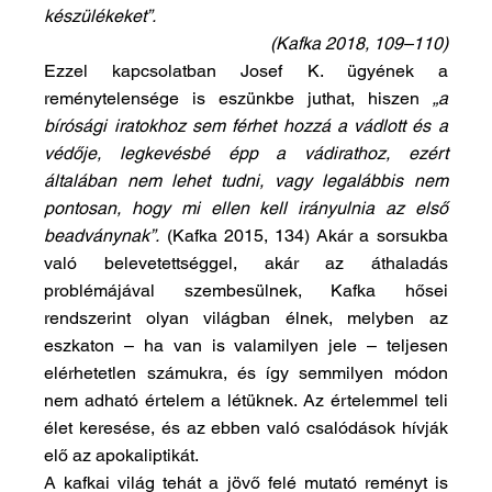
készülékeket”.
(Kafka 2018, 109–110)
Ezzel kapcsolatban Josef K. ügyének a 
reménytelensége is eszünkbe juthat, hiszen 
„a 
bírósági iratokhoz sem férhet hozzá a vádlott és a 
védője, legkevésbé épp a vádirathoz, ezért 
általában nem lehet tudni, vagy legalábbis nem 
pontosan, hogy mi ellen kell irányulnia az első 
beadványnak”.
 (Kafka 2015, 134) Akár a sorsukba 
való belevetettséggel, akár az áthaladás 
problémájával szembesülnek, Kafka hősei 
rendszerint olyan világban élnek, melyben az 
eszkaton – ha van is valamilyen jele – teljesen 
elérhetetlen számukra, és így semmilyen módon 
nem adható értelem a létüknek. Az értelemmel teli 
élet keresése, és az ebben való csalódások hívják 
elő az apokaliptikát.
A kafkai világ tehát a jövő felé mutató reményt is 