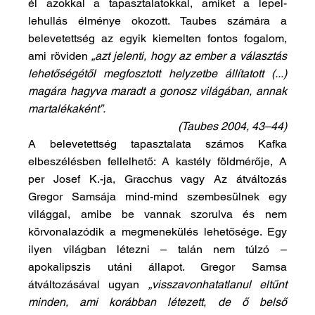
él azokkal a tapasztalatokkal, amiket a lepel-
lehullás élménye okozott. Taubes számára a 
belevetettség az egyik kiemelten fontos fogalom, 
ami röviden 
„azt jelenti, hogy az ember a választás 
lehetőségétől megfosztott helyzetbe állítatott (...) 
magára hagyva maradt a gonosz világában, annak 
martalékaként”.
(Taubes 2004, 43–44)
A belevetettség tapasztalata számos Kafka 
elbeszélésben fellelhető: A kastély földmérője, A 
per Josef K.-ja, Gracchus vagy Az átváltozás 
Gregor Samsája mind-mind szembesülnek egy 
világgal, amibe be vannak szorulva és nem 
körvonalazódik a megmenekülés lehetősége. Egy 
ilyen világban létezni – talán nem túlzó – 
apokalipszis utáni állapot. Gregor Samsa 
átváltozásával ugyan 
„visszavonhatatlanul eltűnt 
minden, ami korábban létezett, de ő belső 