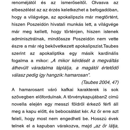
renoméjától és az ismerőseitől. Olvasva az 
elbeszélést az az érzés keletkezhet a befogadóban, 
hogy a világvége, az apokalipszis már megtörtént, 
hiszen Poszeidón hivatali munkás lett, a világvége 
már meg kellett, hogy történjen, hiszen istenek 
adminisztrálnak, mindössze Poszeidón nem vette 
észre a már rég bekövetkezett apokalipszist.Taubes 
szerint az apokaliptika egy másik kardinális 
fogalma a mikor: 
„A mikor kérdését a megváltás 
áthevült váradalma táplálja, a magától értetődő 
válasz pedig így hangzik: hamarosan”.
(Taubes 2004, 47)
A hamarosant váró kafkai karakterek is sok 
szövegben előfordulnak. A törvénykapujában2 című 
novella elején egy messzi földről érkező férfi áll 
meg a kapu előtt, és bebocsátást kér. Az őr erre azt 
feleli, hogy most nem engedheti be. Hosszú évek 
telnek el a kapuban várakozva, majd 
„az őr látja, 