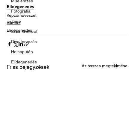
Műelemzés
Elidegenedés
Fotográfia
Képzőművészet
Zene
Alkotás
Elidegenedés
Színművészet
Divattervezés
Holnapután
Elidegenedés
Az összes megtekintése
Friss bejegyzések