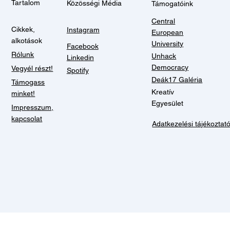
Tartalom
Közösségi Média
Támogatóink
Central
Cikkek,
Instagram
European
alkotások
University
Facebook
Rólunk
Unhack
Linkedin
Democracy
Vegyél részt!
Spotify
Deák17 Galéria
Támogass
Kreatív
minket!
Egyesület
Impresszum,
kapcsolat
Adatkezelési tájékoztat