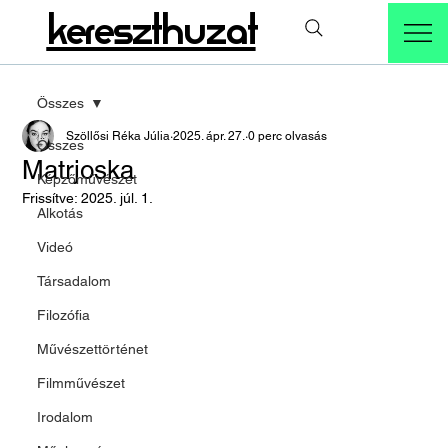
kereszthuzat
Összes
Szöllősi Réka Júlia
2025. ápr. 27.
0 perc olvasás
Összes
Matrjoska
Képzőművészet
Frissítve:
2025. júl. 1.
Alkotás
Videó
Társadalom
Filozófia
Művészettörténet
Filmművészet
Irodalom