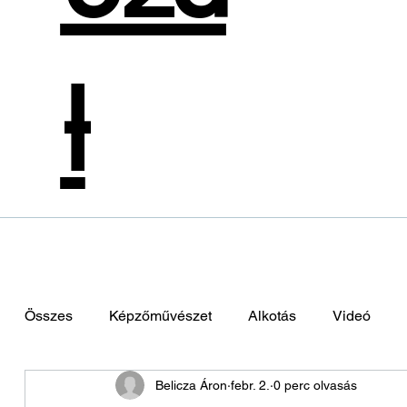
t
Összes
Képzőművészet
Alkotás
Videó
Belicza Áron
febr. 2.
0 perc olvasás
Zene
Színművészet
Divattervezés
Hol