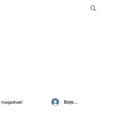
Bejelentkezés
z magadnak!