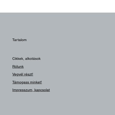
Tartalom
Cikkek, alkotások
Rólunk
Vegyél részt!
Támogass minket!
Impresszum, kapcsolat