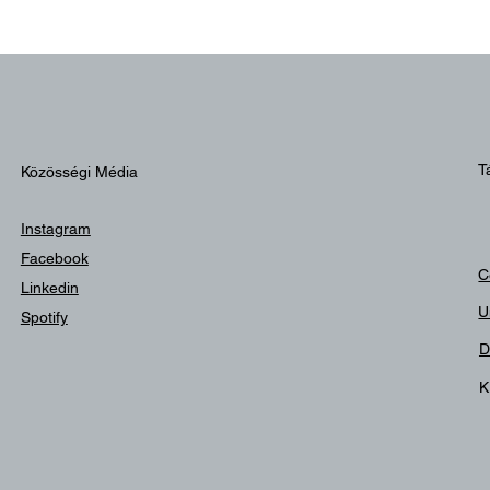
T
Közösségi Média
Instagram
Facebook
C
Linkedin
U
Spotify
D
K