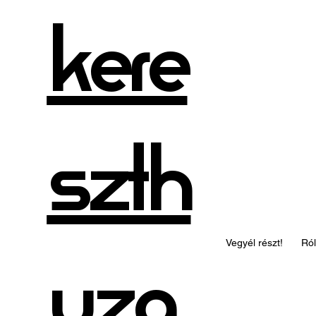
kere
szth
Vegyél részt!
Ró
uza