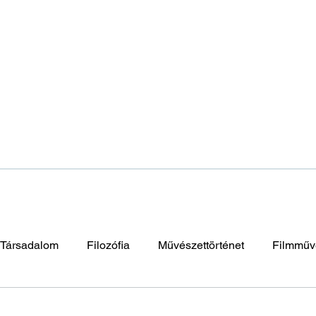
Társadalom
Filozófia
Művészettörténet
Filmműv
napután
Elidegenedés