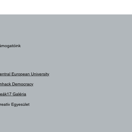
ámogatóink
entral European University
nhack Democracy
eák17 Galéria
reatív Egyesület