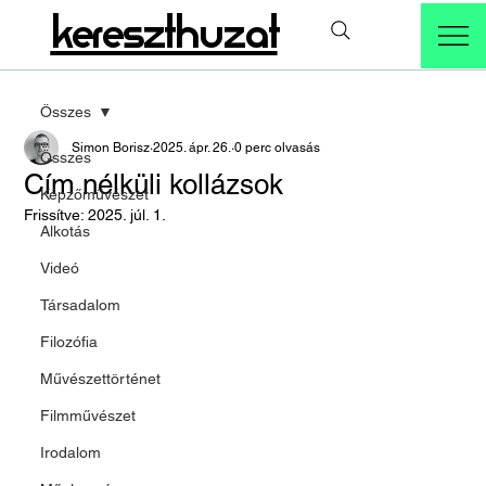
kereszthuzat
Összes
Simon Borisz
2025. ápr. 26.
0 perc olvasás
Összes
Cím nélküli kollázsok
Képzőművészet
Frissítve:
2025. júl. 1.
Alkotás
Videó
Társadalom
Filozófia
Művészettörténet
Filmművészet
Irodalom