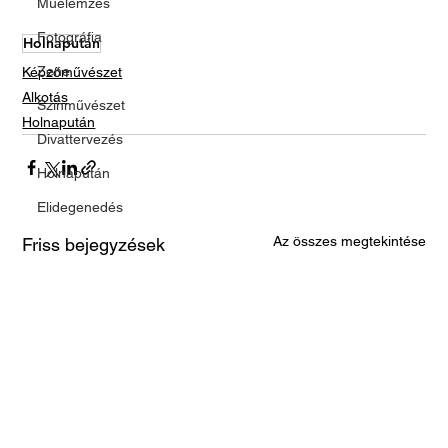
Műelemzés
Fotográfia
Holnapután
Zene
Képzőművészet
Alkotás
Színművészet
Holnapután
Divattervezés
Holnapután
Elidegenedés
Az összes megtekintése
Friss bejegyzések