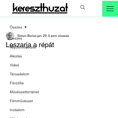
kereszthuzat
Összes
Simon Borisz
jan. 29.
0 perc olvasás
Összes
Leszarja a répát
Képzőművészet
Alkotás
Videó
Társadalom
Filozófia
Művészettörténet
Filmművészet
Irodalom