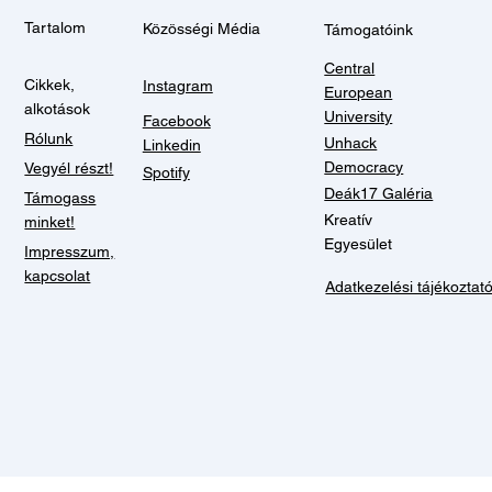
Tartalom
Közösségi Média
Támogatóink
Central
Cikkek,
Instagram
European
alkotások
University
Facebook
Rólunk
Unhack
Linkedin
Democracy
Vegyél részt!
Spotify
Deák17 Galéria
Támogass
Kreatív
minket!
Egyesület
Impresszum,
kapcsolat
Adatkezelési tájékoztat