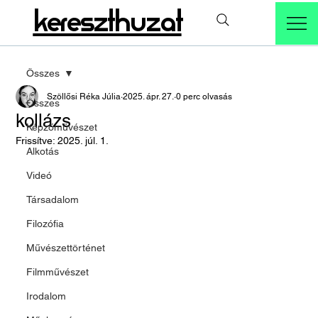
kereszthuzat
Összes
Szöllősi Réka Júlia
2025. ápr. 27.
0 perc olvasás
Összes
kollázs
Képzőművészet
Frissítve:
2025. júl. 1.
Alkotás
Videó
Társadalom
Filozófia
Művészettörténet
Filmművészet
Irodalom