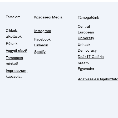
Tartalom
Közösségi Média
Támogatóink
Central
Cikkek,
Instagram
European
alkotások
University
Facebook
Rólunk
Unhack
Linkedin
Democracy
Vegyél részt!
Spotify
Deák17 Galéria
Támogass
Kreatív
minket!
Egyesület
Impresszum,
kapcsolat
Adatkezelési tájékoztat