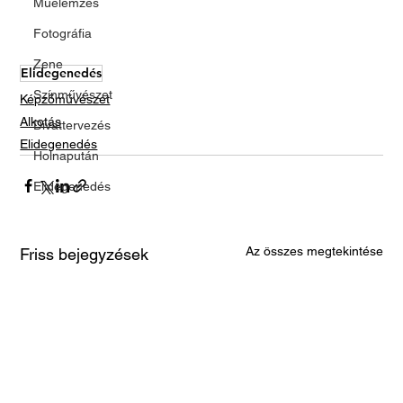
Műelemzés
Fotográfia
Zene
Elidegenedés
Színművészet
Képzőművészet
Alkotás
Divattervezés
Elidegenedés
Holnapután
Elidegenedés
Az összes megtekintése
Friss bejegyzések