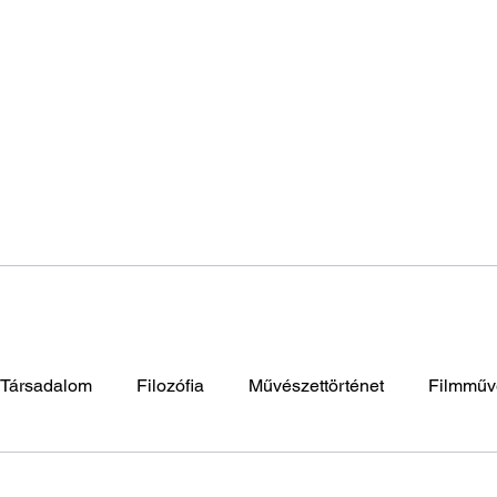
Társadalom
Filozófia
Művészettörténet
Filmműv
napután
Elidegenedés