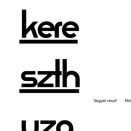
kere
szth
Vegyél részt!
Ró
uza