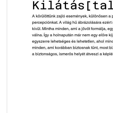
Kilátás[ta
A körülöttünk zajló események, különösen a pol
percepciónkat. A világ hű ábrázolására ezér
kívül. Mintha minden, ami a jövőt formálja, 
válna. Így a holnapután már nem egy előre ki
egyszerre lehetséges és lehetetlen, ahol minde
minden, ami korábban biztosnak tűnt, most bi
a biztonságos, ismerős helyét átveszi a képl