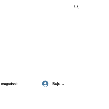
Bejelentkezés
z magadnak!