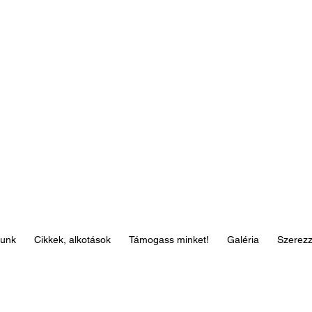
lunk
Cikkek, alkotások
Támogass minket!
Galéria
Szerez