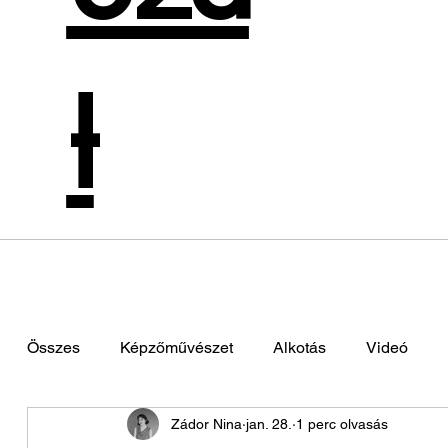
t
Összes
Képzőművészet
Alkotás
Videó
Zádor Nina
jan. 28.
1 perc olvasás
Zene
Színművészet
Divattervezés
Hol