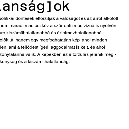
lanság]ok
itikai döntések eltorzítják a valóságot és az arról alkotott
t nem maradt más eszköz a szürrealizmus vizuális nyelvén
egyre kiszámíthatatlanabbá és értelmezhetetlenebbé
jelölt út, hanem egy megfoghatatlan kép, ahol minden
n, ami a fejlődést ígéri, aggodalmat is kelt, és ahol 
zonytalanná válik. A képekben ez a torzulás jelenik meg - 
ékenység és a kiszámíthatatlanság. 