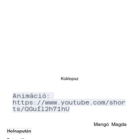
Küklopsz
Animáció: 
https://www.youtube.com/shor
ts/QGufl2h71hU
Mangó  Magda
Holnapután