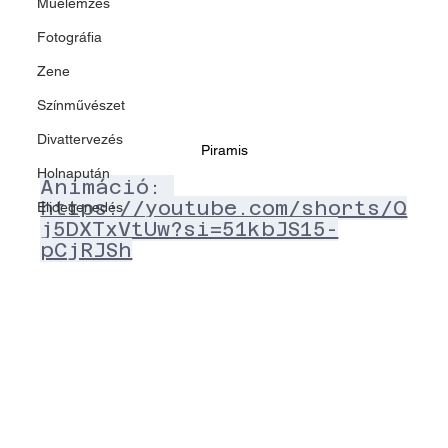
Műelemzés
Fotográfia
Zene
Színművészet
Divattervezés
Piramis
Holnapután
Animáció: 
https://youtube.com/shorts/Q
Elidegenedés
j5DXTxVtUw?si=51kbJS15-
pCjRJSh