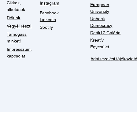
Cikkek,
Instagram
European
alkotások
University
Facebook
Rólunk
Unhack
Linkedin
Democracy
Vegyél részt!
Spotify
Deák17 Galéria
Támogass
Kreatív
minket!
Egyesület
Impresszum,
kapcsolat
Adatkezelési tájékoztat