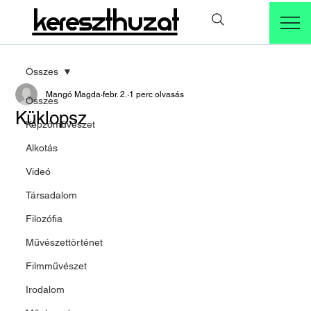
kereszthuzat
Összes
Mangó Magda
febr. 2.
1 perc olvasás
Összes
Küklopsz
Képzőművészet
Alkotás
Videó
Társadalom
Filozófia
Művészettörténet
Filmművészet
Irodalom