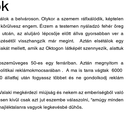
ók
álok a belvároson. Olykor a szemem ráfixálódik, képtelen 
mi körülvesz engem. Érzem a testemen nyáladzó fehér öreg 
s utcán, az aluljáró lépcsője előtt állva gyorsabban ver a 
zésétől visszhangzik már megint.  Aztán elsétálok egy 
akát mellett, amik az Oktogon látképét szennyezik, alattuk 
szemüveges 50-es egy ferráriban. Aztán megnyitom a 
olitikai reklámokmocsarában .  A ma is tarra vágtak  6000  
10 állatfaj után fogyassz többet és ne gondolkodj reklám 
alaki megkérdezi miújság és nekem az emberiségből való 
sen kívül csak azt jut eszembe válaszolni, “amúgy minden 
 hajléktalanra vagyok legkevésbé dühös.