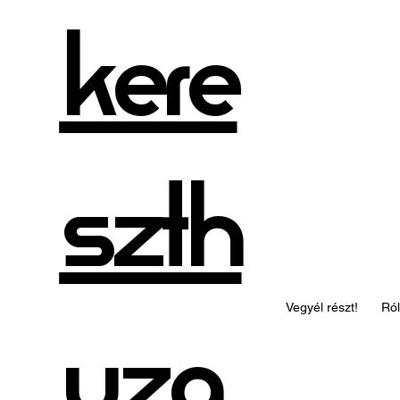
kere
szth
Vegyél részt!
Ró
uza