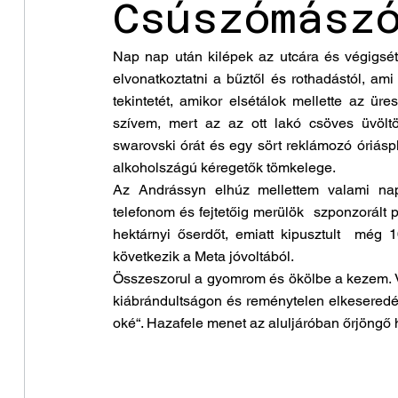
Csúszómász
Nap nap után kilépek az utcára és végigsét
elvonatkoztatni a bűztől és rothadástól, a
tekintetét, amikor elsétálok mellette az üre
szívem, mert az az ott lakó csöves üvöltö
swarovski órát és egy sört reklámozó óriáspl
alkoholszágú kéregetők tömkelege.
Az Andrássyn elhúz mellettem valami nap
telefonom és fejtetőig merülök  szponzorált p
hektárnyi őserdőt, emiatt kipusztult  még 
következik a Meta jóvoltából.
Összeszorul a gyomrom és ökölbe a kezem. V
kiábrándultságon és reménytelen elkeseredé
oké“. Hazafele menet az aluljáróban őrjöngő