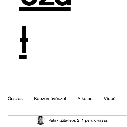
t
Összes
Képzőművészet
Alkotás
Videó
Pataki Zita
febr. 2.
1 perc olvasás
Zene
Színművészet
Divattervezés
Hol