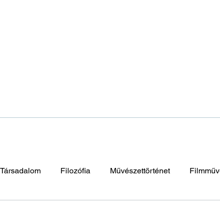
Társadalom
Filozófia
Művészettörténet
Filmműv
napután
Elidegenedés