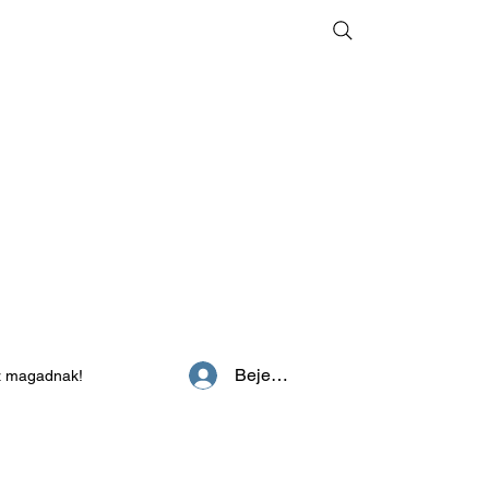
Bejelentkezés
z magadnak!