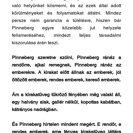
való helyünket kiismerni, és az ezek által adott 
körülményeket és folyamatokat átlátni. Mindez 
persze nem garancia a túlélésre, hiszen bár 
Pinneberg egyre közelebb jut helyzete 
felismeréséhez, mindezt teljes társadalmi 
kiszorulása árán teszi.
Pinneberg szeretne szólni, Pinneberg ránéz a 
rendőrre, ajkai remegnek, Pinneberg ránéz az 
emberekre. A kirakat előtt állnak az emberek, jól 
öltözött emberek, rendes emberek, kereső emberek.
Ám a kirakatüveg tükröző fényében még valaki áll, 
egy halvány alak, gallér nélkül, kopottas kabátban, 
kátrányos nadrágban.
És Pinneberg hirtelen mindent megért. E rendőr, e 
rendes emberek, eme fényes kirakatüveg láttára 