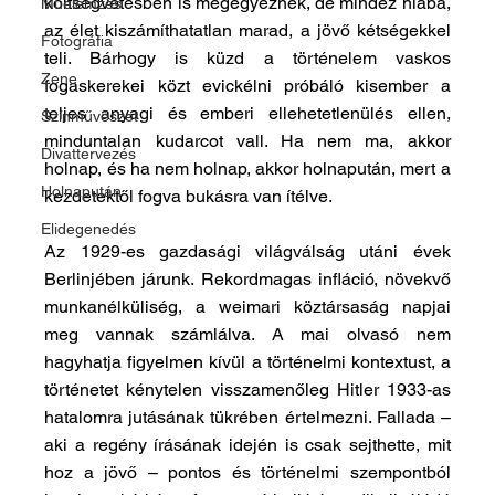
költségvetésben is megegyeznek, de mindez hiába, 
Műelemzés
az élet kiszámíthatatlan marad, a jövő kétségekkel 
Fotográfia
teli. Bárhogy is küzd a történelem vaskos 
Zene
fogaskerekei közt evickélni próbáló kisember a 
teljes anyagi és emberi ellehetetlenülés ellen, 
Színművészet
minduntalan kudarcot vall. Ha nem ma, akkor 
Divattervezés
holnap, és ha nem holnap, akkor holnapután, mert a 
Holnapután
kezdetektől fogva bukásra van ítélve.
Elidegenedés
Az 1929-es gazdasági világválság utáni évek 
Berlinjében járunk. Rekordmagas infláció, növekvő 
munkanélküliség, a weimari köztársaság napjai 
meg vannak számlálva. A mai olvasó nem 
hagyhatja figyelmen kívül a történelmi kontextust, a 
történetet kénytelen visszamenőleg Hitler 1933-as 
hatalomra jutásának tükrében értelmezni. Fallada – 
aki a regény írásának idején is csak sejthette, mit 
hoz a jövő – pontos és történelmi szempontból 