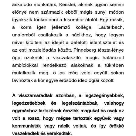
áskálódó munkatárs, Kessler, akinek ugyan semmi 
előnye nem származik ebből mégis sunyi módon 
igyekszik tönkretenni a kisember életét. Egy másik, 
a korra igen jellemző kolléga, Lauterbach, 
unalomból csatlakozik a nácikhoz, hogy legyen 
mivel kitölteni az idejét a délelőtti istentisztelet és 
az esti mozielőadás között. Pinneberg tészta-lénye 
épp ezeknek a visszataszító, mégis határozott 
ambíciókkal rendelkező alakoknak a tükrében 
mutatkozik meg, ő és még vele együtt sokan 
lavíroztak a kor egyre erősödő ideológiái között:
A visszamaradtak azonban, a legszegényebbek, 
legedzettebbek és legelszántabbak, valahogy 
egymáshoz tartozónak érezték magukat és csak az 
volt a rossz, hogy mégse tartoztak együvé: vagy 
kommunisták vagy nácik voltak, és így örökké 
veszekedtek és verekedtek.