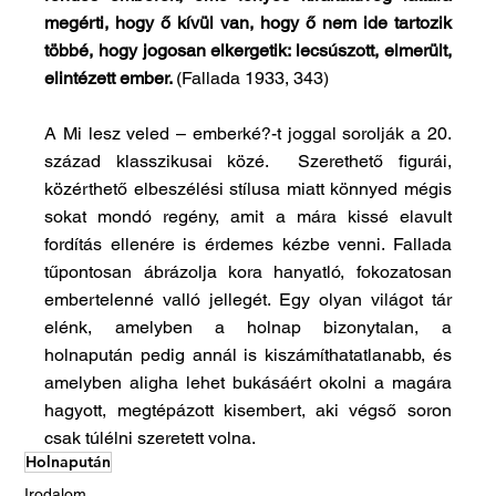
megérti, hogy ő kívül van, hogy ő nem ide tartozik 
többé, hogy jogosan elkergetik: lecsúszott, elmerült, 
elintézett ember. 
(Fallada 1933, 343)
A Mi lesz veled – emberké?-t joggal sorolják a 20. 
század klasszikusai közé.  Szerethető figurái, 
közérthető elbeszélési stílusa miatt könnyed mégis 
sokat mondó regény, amit a mára kissé elavult 
fordítás ellenére is érdemes kézbe venni. Fallada 
tűpontosan ábrázolja kora hanyatló, fokozatosan 
embertelenné valló jellegét. Egy olyan világot tár 
elénk, amelyben a holnap bizonytalan, a 
holnapután pedig annál is kiszámíthatatlanabb, és 
amelyben aligha lehet bukásáért okolni a magára 
hagyott, megtépázott kisembert, aki végső soron 
csak túlélni szeretett volna.
Holnapután
Irodalom