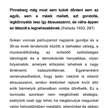
Pinneberg még most sem tudott dönteni sem az 
egyik, sem a másik mellett, azt gondolta, 
legkönnyebb lesz így átcsusszanni, de néha éppen 
ez látszott a legnehezebbnek. 
(Fallada 1933, 287)
Sokan vonnak párhuzamot napjaink gondjai és a 
30-as évek tendenciái között: a lakhatási válság, a 
munkanélküliség, az erősödő szélsőséges 
ideológiák és a demokráciák hanyatlása, olyan 
folyamatok, amelyek előszelei lehetnek a nagy 
történelmi katasztrófáknak. Egyénenként 
reménykedhetünk, hogy talán nekünk is sikerül 
átcsusszanni, amikor életünket rajtunk kívül álló 
erők bármelyik pillanatban romba dönthetik. Ez a 
lavírozás azonban nem megbízható stratégia, 
esélyünk csak úgy lehet, ha megtanuljuk magunkat 
valós helyzetünkben meglátni, jelenünket és abban 