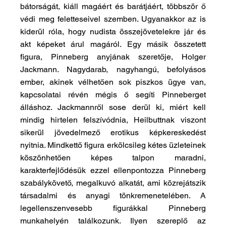
bátorságát, kiáll magáért és barátjáért, többször ő 
védi meg feletteseivel szemben. Ugyanakkor az is 
kiderül róla, hogy nudista összejövetelekre jár és 
akt képeket árul magáról. Egy másik összetett 
figura, Pinneberg anyjának szeretője, Holger 
Jackmann. Nagydarab, nagyhangú, befolyásos 
ember, akinek vélhetően sok piszkos ügye van, 
kapcsolatai révén mégis ő segíti Pinneberget 
álláshoz. Jackmannről sose derül ki, miért kell 
mindig hirtelen felszívódnia, Heilbuttnak viszont 
sikerül jövedelmező erotikus képkereskedést 
nyitnia. Mindkettő figura erkölcsileg kétes üzleteinek 
köszönhetően képes talpon maradni, 
karakterfejlődésük ezzel ellenpontozza Pinneberg 
szabálykövető, megalkuvó alkatát, ami közrejátszik 
társadalmi és anyagi tönkremenetelében. A 
legellenszenvesebb figurákkal Pinneberg 
munkahelyén találkozunk. Ilyen szereplő az 