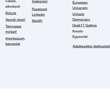
Cikkek,
Instagram
European
alkotások
University
Facebook
Rólunk
Unhack
Linkedin
Democracy
Vegyél részt!
Spotify
Deák17 Galéria
Támogass
Kreatív
minket!
Egyesület
Impresszum,
kapcsolat
Adatkezelési tájékoztat