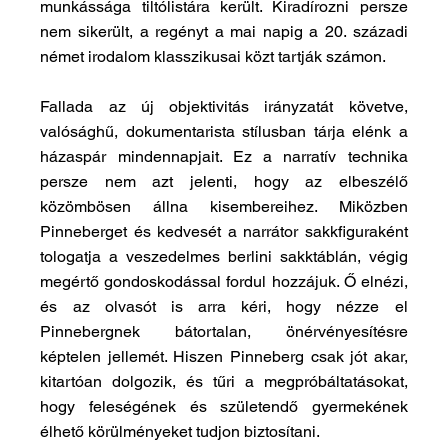
munkássága tiltólistára került. Kiradírozni persze 
nem sikerült, a regényt a mai napig a 20. századi 
német irodalom klasszikusai közt tartják számon.
Fallada az új objektivitás irányzatát követve, 
valósághű, dokumentarista stílusban tárja elénk a 
házaspár mindennapjait. Ez a narratív technika 
persze nem azt jelenti, hogy az elbeszélő 
közömbösen állna kisembereihez. Miközben 
Pinneberget és kedvesét a narrátor sakkfiguraként 
tologatja a veszedelmes berlini sakktáblán, végig 
megértő gondoskodással fordul hozzájuk. Ő elnézi, 
és az olvasót is arra kéri, hogy nézze el 
Pinnebergnek bátortalan, önérvényesítésre 
képtelen jellemét. Hiszen Pinneberg csak jót akar, 
kitartóan dolgozik, és tűri a megpróbáltatásokat, 
hogy feleségének és születendő gyermekének 
élhető körülményeket tudjon biztosítani.