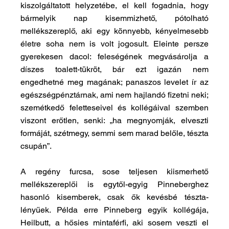
kiszolgáltatott helyzetébe, el kell fogadnia, hogy 
bármelyik nap kisemmizhető, pótolható 
mellékszereplő, aki egy könnyebb, kényelmesebb 
életre soha nem is volt jogosult. Eleinte persze 
gyerekesen dacol: feleségének megvásárolja a 
díszes toalett-tükröt, bár ezt igazán nem 
engedhetné meg magának; panaszos levelet ír az 
egészségpénztárnak, ami nem hajlandó fizetni neki; 
szemétkedő feletteseivel és kollégáival szemben 
viszont erőtlen, senki: „ha megnyomják, elveszti 
formáját, szétmegy, semmi sem marad belőle, tészta 
csupán”.
A regény furcsa, sose teljesen kiismerhető 
mellékszereplői is egytől-egyig Pinneberghez 
hasonló kisemberek, csak ők kevésbé tészta-
lényűek. Példa erre Pinneberg egyik kollégája, 
Heilbutt, a hősies mintaférfi, aki sosem veszti el 