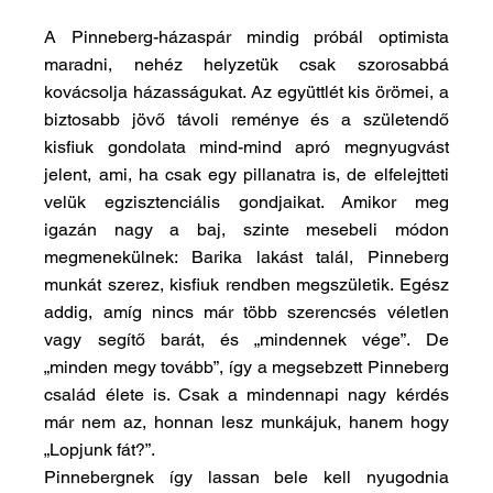
A Pinneberg-házaspár mindig próbál optimista 
maradni, nehéz helyzetük csak szorosabbá 
kovácsolja házasságukat. Az együttlét kis örömei, a 
biztosabb jövő távoli reménye és a születendő 
kisfiuk gondolata mind-mind apró megnyugvást 
jelent, ami, ha csak egy pillanatra is, de elfelejtteti 
velük egzisztenciális gondjaikat. Amikor meg 
igazán nagy a baj, szinte mesebeli módon 
megmenekülnek: Barika lakást talál, Pinneberg 
munkát szerez, kisfiuk rendben megszületik. Egész 
addig, amíg nincs már több szerencsés véletlen 
vagy segítő barát, és „mindennek vége”. De 
„minden megy tovább”, így a megsebzett Pinneberg 
család élete is. Csak a mindennapi nagy kérdés 
már nem az, honnan lesz munkájuk, hanem hogy 
„Lopjunk fát?”.
Pinnebergnek így lassan bele kell nyugodnia 