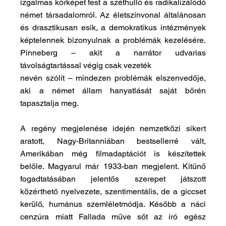
izgalmas kórképet fest a széthulló és radikalizálódó 
német társadalomról. Az életszínvonal általánosan 
és drasztikusan esik, a demokratikus intézmények 
képtelennek bizonyulnak a problémák kezelésére. 
Pinneberg – akit a narrátor udvarias 
távolságtartással végig csak vezeték
nevén szólít – mindezen problémák elszenvedője, 
aki a német állam hanyatlását saját bőrén 
tapasztalja meg.
A regény megjelenése idején nemzetközi sikert 
aratott, Nagy-Britanniában bestsellerré vált, 
Amerikában még filmadaptációt is készítettek 
belőle. Magyarul már 1933-ban megjelent. Kitűnő 
fogadtatásában jelentős szerepet játszott 
közérthető nyelvezete, szentimentális, de a giccset 
kerülő, humánus szemléletmódja. Később a náci 
cenzúra miatt Fallada műve sőt az író egész 