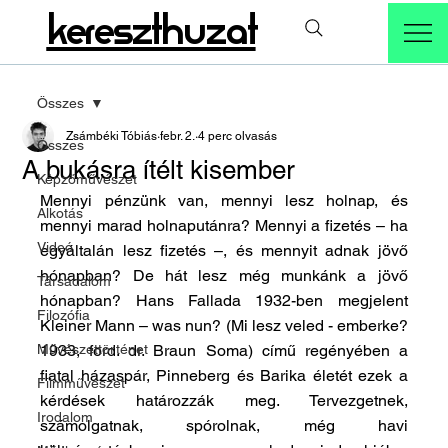
kereszthuzat
Összes
Zsámbéki Tóbiás
febr. 2.
4 perc olvasás
Összes
A bukásra ítélt kisember
Képzőművészet
Mennyi pénzünk van, mennyi lesz holnap, és 
Alkotás
mennyi marad holnaputánra? Mennyi a fizetés – ha 
Videó
egyáltalán lesz fizetés –, és mennyit adnak jövő 
hónapban? De hát lesz még munkánk a jövő 
Társadalom
hónapban? Hans Fallada 1932-ben megjelent 
Filozófia
Kleiner Mann – was nun? (Mi lesz veled - emberke? 
Művészettörténet
1933, ford. dr. Braun Soma) című regényében a 
fiatal házaspár, Pinneberg és Barika életét ezek a 
Filmművészet
kérdések határozzák meg. Tervezgetnek, 
Irodalom
számolgatnak, spórolnak, még havi 