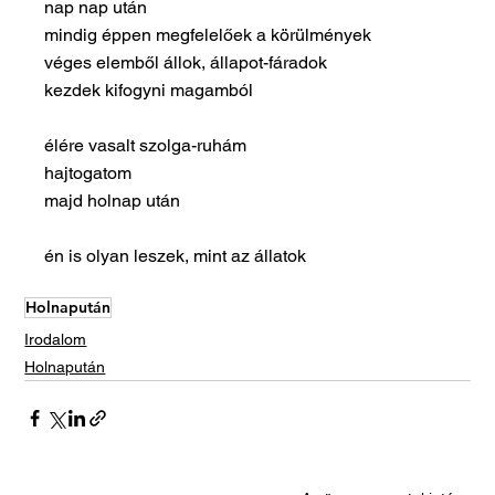
nap nap után
mindig éppen megfelelőek a körülmények
véges elemből állok, állapot-fáradok
kezdek kifogyni magamból
élére vasalt szolga-ruhám
hajtogatom
majd holnap után
én is olyan leszek, mint az állatok
Holnapután
Irodalom
Holnapután