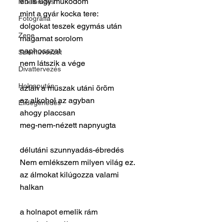
én is úgy működöm
Műelemzés
mint a gyár kocka tere:
Fotográfia
dolgokat teszek egymás után
Zene
magamat sorolom
naphosszat
Színművészet
nem látszik a vége
Divattervezés
Holnapután
aztán a műszak utáni öröm
az alkohol az agyban
Elidegenedés
ahogy placcsan
meg-nem-nézett napnyugta
délutáni szunnyadás-ébredés
Nem emlékszem milyen világ ez.
az álmokat kilúgozza valami
halkan
a holnapot emelik rám