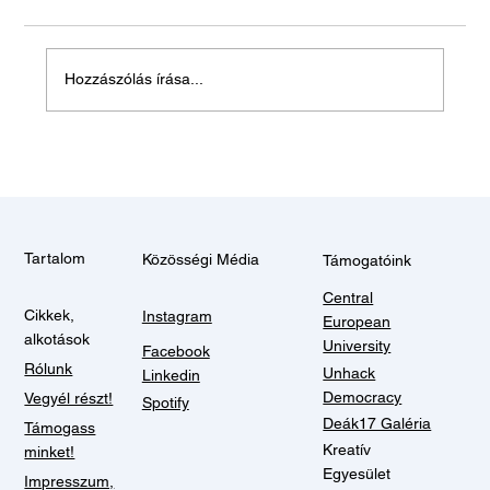
Hagyjon békén!
Hozzászólás írása...
Tartalom
Közösségi Média
Támogatóink
Central
Cikkek,
Instagram
European
alkotások
University
Facebook
Rólunk
Unhack
Linkedin
Democracy
Vegyél részt!
Spotify
Deák17 Galéria
Támogass
Kreatív
minket!
Egyesület
Impresszum,