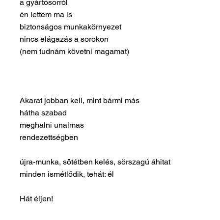
a gyártósorról
én lettem ma is
biztonságos munkakörnyezet
nincs elágazás a sorokon
(nem tudnám követni magamat)
Akarat jobban kell, mint bármi más
hátha szabad
meghalni unalmas
rendezettségben
újra-munka, sötétben kelés, sörszagú áhitat
minden ismétlődik, tehát: él
Hát éljen!