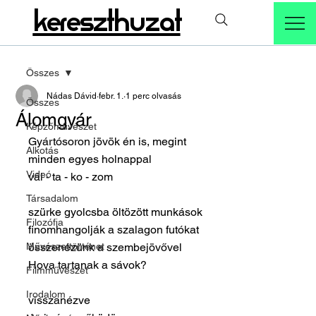
kereszthuzat
Összes
Nádas Dávid
febr. 1.
1 perc olvasás
Összes
Álomgyár
Képzőművészet
Gyártósoron jövök én is, megint
Alkotás
minden egyes holnappal
Videó
vál - ta - ko - zom
Társadalom
szürke gyolcsba öltözött munkások
Filozófia
finomhangolják a szalagon futókat
Művészettörténet
összenézünk a szembejövővel
Hova tartanak a sávok?
Filmművészet
Irodalom
visszanézve