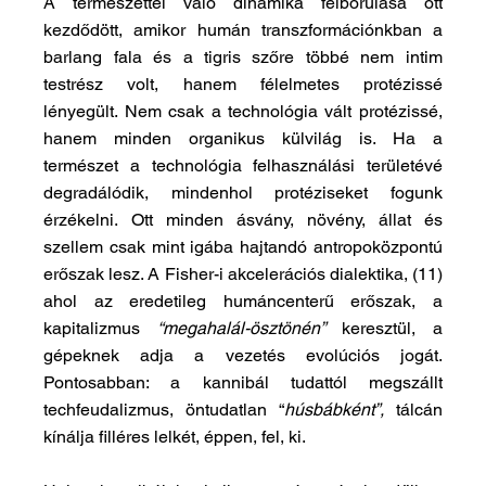
A természettel való dinamika felborulása ott 
kezdődött, amikor humán transzformációnkban a 
barlang fala és a tigris szőre többé nem intim 
testrész volt, hanem félelmetes protézissé 
lényegült. Nem csak a technológia vált protézissé, 
hanem minden organikus külvilág is. Ha a 
természet a technológia felhasználási területévé 
degradálódik, mindenhol protéziseket fogunk 
érzékelni.
Ott minden ásvány, növény, állat és 
szellem csak mint igába hajtandó antropoközpontú 
erőszak lesz. A Fisher-i akcelerációs dialektika, (11) 
ahol az eredetileg humáncenterű erőszak, a 
kapitalizmus 
“megahalál-ösztönén” 
keresztül, a 
gépeknek adja a vezetés evolúciós jogát. 
Pontosabban: a kannibál tudattól megszállt 
techfeudalizmus, öntudatlan “
húsbábként”,
 tálcán 
kínálja filléres lelkét, éppen, fel, ki. 