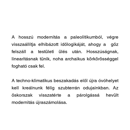
A hosszú modernitás a paleolitikumból, végre 
visszaállítja elhibázott időlogikáját, ahogy a  gőz 
felszáll a testületi ülés után. Hosszúságnak, 
linearitásnak tűnik, noha archaikus körkörösséggel 
fogható csak fel. 
A techno-klimatikus beszakadás elől újra óvóhelyet 
kell kreálnunk félig szubterrán odujainkban. Az 
őskorszak visszatérte a párolgássá hevült 
modernitás újraszámolása.