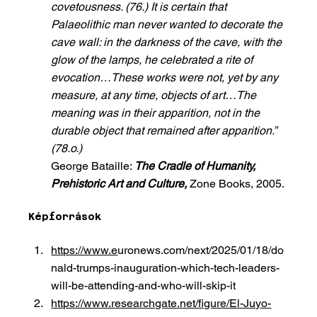
covetousness. (76.) It is certain that 
Palaeolithic man never wanted to decorate the 
cave wall: in the darkness of the cave, with the 
glow of the lamps, he celebrated a rite of 
evocation…These works were not, yet by any 
measure, at any time, objects of art…The 
meaning was in their apparition, not in the 
durable object that remained after apparition.” 
(78.o.) 
George Bataille: 
The Cradle of Humanity, 
Prehistoric Art and Culture, 
Zone Books, 2005.
Képforrások
https://www.e
uronews.com/next/2025/01/18/do
nald-trumps-inauguration-which-tech-leaders-
will-be-attending-and-who-will-skip-it
https://www.researchgate.net/figure/El-Juyo-