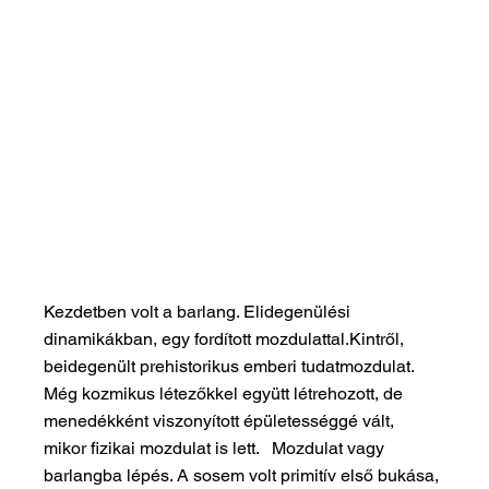
Kezdetben volt a barlang. Elidegenülési 
dinamikákban, egy fordított mozdulattal.Kintről, 
beidegenült prehistorikus emberi tudatmozdulat. 
Még kozmikus létezőkkel együtt létrehozott, de 
menedékként viszonyított épületességgé vált, 
mikor fizikai mozdulat is lett.   Mozdulat vagy 
barlangba lépés. A sosem volt primitív első bukása, 