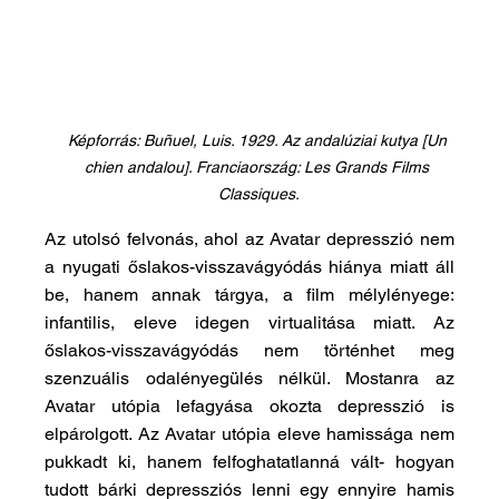
Képforrás: Buñuel, Luis. 1929. Az andalúziai kutya [Un 
chien andalou]. Franciaország: Les Grands Films 
Classiques.
Az
 utolsó felvonás, ahol az Avatar depresszió nem 
a nyugati őslakos-visszavágyódás hiánya miatt áll 
be, hanem annak tárgya, a film mélylényege: 
infantilis, eleve idegen virtualitása miatt. Az 
őslakos-visszavágyódás nem történhet meg 
szenzuális odalényegülés nélkül. Mostanra az 
Avatar utópia lefagyása okozta depresszió is 
elpárolgott. Az Avatar utópia eleve hamissága nem 
pukkadt ki, hanem felfoghatatlanná vált- hogyan 
tudott bárki depressziós lenni egy ennyire hamis 