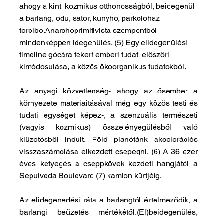
ahogy a kinti kozmikus otthonosságból, beidegenül 
a barlang, odu, sátor, kunyhó, parkolóház 
tereibe.Anarchoprimitivista szempontból 
mindenképpen idegenülés. (5) Egy elidegenülési 
timeline gócára tekert emberi tudat, előszöri 
kimódosulása, a közös ökoorganikus tudatokból. 
Az anyagi közvetlenség- ahogy az ősember a 
környezete materiaitásával még egy közös testi és 
tudati egységet képez-, a szenzuális természeti 
(vagyis kozmikus) összelényegülésből való 
kiűzetésből indult. Föld planétánk akcelerációs 
visszaszámolása elkezdett csepegni. (6) A 36 ezer 
éves ketyegés a cseppkövek kezdeti hangjától a 
Sepulveda Boulevard (7) kamion kürtjéig.
Az elidegenedési ráta a barlangtól értelmeződik, a 
barlangi beűzetés mértékétől.(El)beidegenülés, 