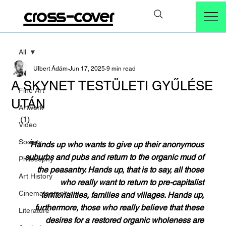
cross-cover
All
Ulbert Ádám
Jun 17, 2025
9 min read
All
A SKYNET TESTÜLETI GYŰLÉSE
Fine Art
UTÁN
Artwork
(1)
Video
Society
“Hands up who wants to give up their anonymous 
suburbs and pubs and return to the organic mud of 
Philosophy
the peasantry. Hands up, that is to say, all those 
Art History
who really want to return to pre-capitalist 
Cinematography
territorialities, families and villages. Hands up, 
furthermore, those who really believe that these 
Literature
desires for a restored organic wholeness are 