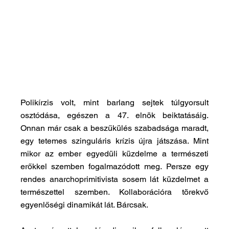
Polikírzis volt, mint barlang sejtek túlgyorsult 
osztódása, egészen a 47. elnök beiktatásáig. 
Onnan már csak a beszűkülés szabadsága maradt, 
egy tetemes szinguláris krízis újra játszása. Mint 
mikor az ember egyedüli küzdelme a természeti 
erőkkel szemben fogalmazódott meg.
Persze
egy 
rendes anarchoprimitivista sosem lát küzdelmet a 
természettel szemben. Kollaborációra törekvő 
egyenlőségi dinamikát lát. Bárcsak.