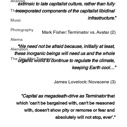
Analysis
extrinsic to late capitalist culture, rather than fully 
Theatre
incorporated components of the capitalist libidinal 
infrastructure.”
Music
Photography
Mark Fisher: Terminator vs. Avatar (2)
Aliema
“We need not be afraid because, initially at least, 
Alienation
these inorganic beings will need us and the whole 
The Day After Tomorrow
organic world to continue to regulate the climate, 
keeping Earth cool…”
James Lovelock: Novacene (3)
"Capital as megadeath-drive as Terminator 
that 
which 'can't be bargained with, can't be reasoned 
with, doesn't show pity or remorse or fear and 
absolutely will not stop, ever’."