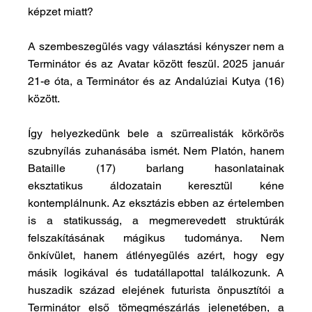
képzet miatt?
A szembeszegülés vagy választási kényszer nem a 
Terminátor és az Avatar között feszül. 2025 január 
21-e óta, a Terminátor és az Andalúziai Kutya (16) 
között.
Így helyezkedünk bele a szürrealisták körkörös 
szubnyílás zuhanásába ismét. Nem Platón, hanem 
Bataille (17) barlang hasonlatainak 
eksztatikus
áldozatain keresztül kéne 
kontemplálnunk. Az eksztázis ebben az értelemben 
is a statikusság, a megmerevedett struktúrák 
felszakításának mágikus tudománya. Nem 
önkívület, hanem átlényegülés azért, hogy egy 
másik logikával és tudatállapottal találkozunk. A 
huszadik század elejének futurista önpusztítói a 
Terminátor első tömegmészárlás jelenetében, a 