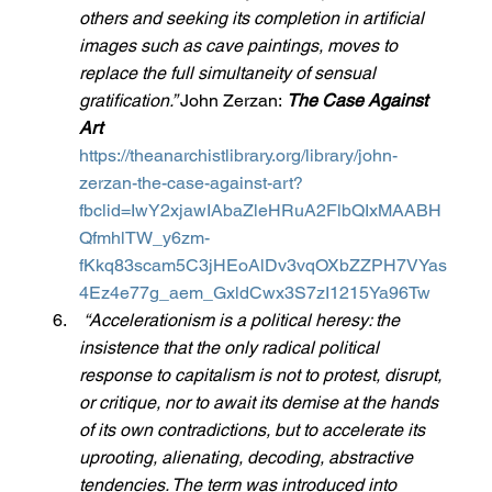
others and seeking its completion in artificial 
images such as cave paintings, moves to 
replace the full simultaneity of sensual 
gratification.” 
John Zerzan:
The Case Against 
Art
https://theanarchistlibrary.org/library/john-
zerzan-the-case-against-art?
fbclid=IwY2xjawIAbaZleHRuA2FlbQIxMAABH
QfmhlTW_y6zm-
fKkq83scam5C3jHEoAlDv3vqOXbZZPH7VYas
4Ez4e77g_aem_GxldCwx3S7zI1215Ya96Tw
“Accelerationism is a political heresy: the 
insistence that the only radical political 
response to capitalism is not to protest, disrupt, 
or critique, nor to await its demise at the hands 
of its own contradictions, but to accelerate its 
uprooting, alienating, decoding, abstractive 
tendencies. The term was introduced into 