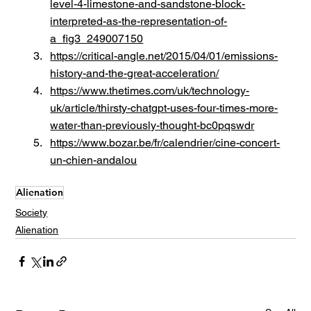
level-4-limestone-and-sandstone-block-
interpreted-as-the-representation-of-
a_fig3_249007150
https://critical-angle.net/2015/04/01/emissions-
history-and-the-great-acceleration/
https://www.thetimes.com/uk/technology-
uk/article/thirsty-chatgpt-uses-four-times-more-
water-than-previously-thought-bc0pqswdr
https://www.bozar.be/fr/calendrier/cine-concert-
un-chien-andalou
Alienation
Society
Alienation