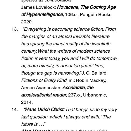
James Lovelock: 
Novacene, The Coming Age 
of Hyperintelligence,
 106.o., Penguin Books, 
2020.
“Everything is becoming science fiction. From 
the margins of an almost invisible literature 
has sprung the intact reality of the twentieth 
century. What the writers of modern science 
fiction invent today, you and I will do tomorrow-
or, more exactly, in about ten years' time, 
though the gap is narrowing.” 
J. G. Ballard: 
Fictions of Every Kind
, in.: Robin Mackay, 
Armen Avanessian: 
Accelerate, the 
accelerationist reader
, 237.o., Urbanomic, 
2014.
“Hans Ulrich Obrist: 
That brings us to my very 
last question, which I always end with: 
“
The 
future is . . .”