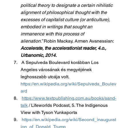
political theory to designate a certain nihilistic 
alignment of philosophical thought with the 
excesses of capitalist culture (or anticulture), 
embodied in writings that sought an 
immanence with this process of 
alienation.”
 Robin Mackay, Armen Avanessian: 
Accelerate, the accelerationist reader, 4.o., 
Urbanomic, 2014.
 A Sepulveda Boulevard korábban Los 
Angeles városának és megyéjének 
leghosszabb utcája volt. 
https://en.wikipedia.org/wiki/Sepulveda_Boulev
ard
https://www.textpublishing.com.au/books/sand-
talk
 / Lifeworlds Podcast, 5. The Indigenous 
View with Tyson Yunkaporta
https://en.wikipedia.org/wiki/Second_inaugurat
ion_of_Donald_Trump