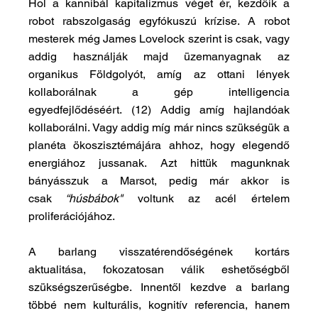
Hol a kannibál kapitalizmus véget ér, kezdőik a 
robot rabszolgaság egyfókuszú krízise. A robot 
mesterek még James Lovelock szerint is csak, vagy 
addig használják majd üzemanyagnak az 
organikus Földgolyót, amíg az ottani lények 
kollaborálnak a gép intelligencia 
egyedfejlődéséért. (12) Addig amíg hajlandóak 
kollaborálni. Vagy addig míg már nincs szükségük a 
planéta ökoszisztémájára ahhoz, hogy elegendő 
energiához jussanak. Azt hittük magunknak 
bányásszuk a Marsot, pedig már akkor is 
csak
 “húsbábok"
 voltunk az acél értelem 
proliferációjához.
A barlang visszatérendőségének kortárs 
aktualitása, fokozatosan válik eshetőségből 
szükségszerűségbe. Innentől kezdve a barlang 
többé nem kulturális, kognitív referencia, hanem 