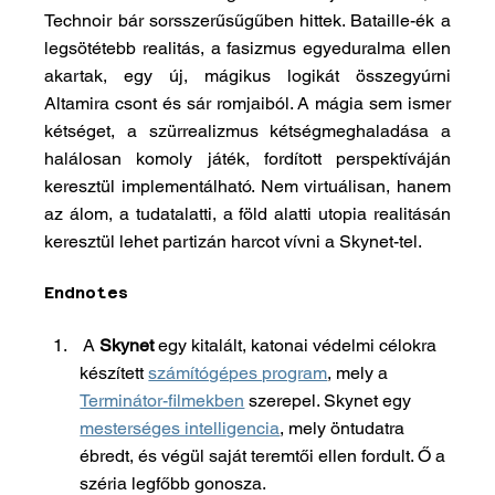
Technoir bár sorsszerűsűgűben hittek. Bataille-ék a 
legsötétebb realitás, a fasizmus egyeduralma ellen 
akartak, egy új, mágikus logikát összegyúrni 
Altamira csont és sár romjaiból. A mágia sem ismer 
kétséget, a szürrealizmus kétségmeghaladása a 
halálosan komoly játék, fordított perspektíváján 
keresztül implementálható. Nem virtuálisan, hanem 
az álom, a tudatalatti, a föld alatti utopia realitásán 
keresztül lehet partizán harcot vívni a Skynet-tel. 
Endnotes
 A 
Skynet
 egy kitalált, katonai védelmi célokra 
készített 
számítógépes program
, mely a 
Terminátor-filmekben
 szerepel. Skynet egy 
mesterséges intelligencia
, mely öntudatra 
ébredt, és végül saját teremtői ellen fordult. Ő a 
széria legfőbb gonosza.