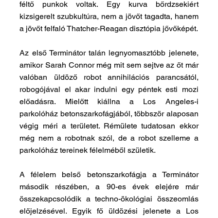
féltő punkok voltak. Egy kurva bőrdzsekiért 
kizsigerelt szubkultúra, nem a jövőt tagadta, hanem 
a jövőt felfaló Thatcher-Reagan disztópia jővőképét.
Az első Terminátor talán legnyomasztóbb jelenete, 
amikor Sarah Connor még mit sem sejtve az őt már 
valóban üldöző robot annihilációs parancsától, 
robogójával el akar indulni egy péntek esti mozi 
előadásra. Mielőtt kiállna a Los Angeles-i 
parkolóház betonszarkofágjából, többször alaposan 
végig méri a területet. Rémülete tudatosan ekkor 
még nem a robotnak szól, de a robot szelleme a 
parkolóház tereinek félelméből születik.  
A félelem belső betonszarkofágja a Terminátor 
második részében, a 90-es évek elejére már 
összekapcsolódik a techno-ökológiai összeomlás 
előjelzésével. Egyik fő üldözési jelenete a Los 