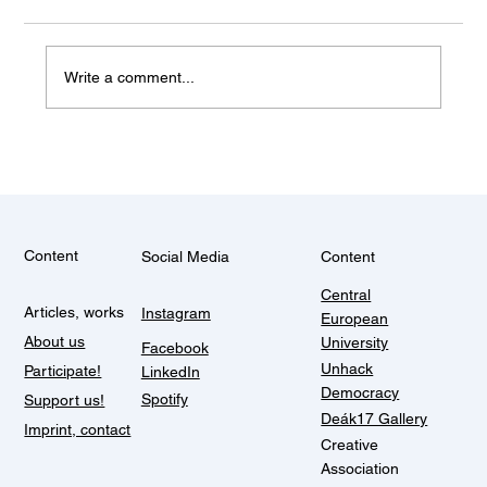
Write a comment...
Stigmatized Imagination and Imagination
Beyond Stigma
Content
Social Media
Content
Central
Articles, works
Instagram
European
About us
University
Facebook
Unhack
Participate!
LinkedIn
Democracy
Spotify
Support us!
Deák17 Gallery
Imprint, contact
Creative
Association