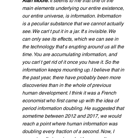
Alan Moore: 
It seems to me that one of the 
main elements underlying our entire existence, 
our entire universe, is information. Information 
is a peculiar substance that we cannot actually 
see. We can
’
t put it in a jar. It
’
s invisible. We 
can only see its effects, which we can see in 
the technology that
’
s erupting around us all the 
time. You are accumulating information, and 
you can
’
t get rid of it once you have it. So the 
information keeps mounting up. I believe that in 
the past year, there have probably been more 
discoveries than in the whole of previous 
human development. I think it was a French 
economist who first came up with the idea of 
period information doubling. He suggested that 
sometime between 2012 and 2017, we would 
reach a point where human information was 
doubling every fraction of a second. Now, I 