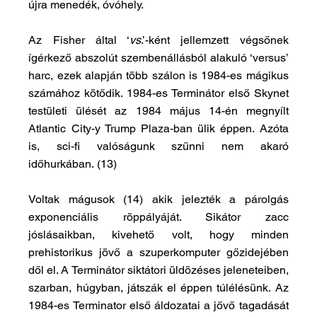
újra menedék, óvóhely. 
Az Fisher által ‘
vs
.’-ként jellemzett végsőnek 
ígérkező abszolút szembenállásból alakuló ‘versus’ 
harc, ezek alapján több szálon is 1984-es mágikus 
számához kötődik. 1984-es Terminátor első Skynet 
testületi ülését az 1984 május 14-én megnyílt 
Atlantic City-y Trump Plaza-ban ülik éppen. Azóta 
is, sci-fi valóságunk szűnni nem akaró 
időhurkában. (13) 
Voltak mágusok (14) akik jelezték a párolgás 
exponenciális röppályáját. Sikátor zacc 
jóslásaikban, kivehető volt, hogy minden 
prehistorikus jövő a szuperkomputer gőzidejében 
dől el. A Terminátor siktátori üldözéses jeleneteiben, 
szarban, húgyban, játszák el éppen túlélésünk. Az 
1984-es Terminator első áldozatai a jővő tagadását 