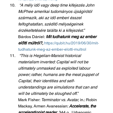
“A mély idő vagy deep time kifejezés John 
McPhee amerikai tudományos újságírótól 
származik, aki az idő emberi ésszel 
felfoghatatlan, szédítő mélységeinek 
érzékeltetésére találta ki a kifejezést.”
Bárdos Dániel:
Mit tudhatunk meg az ember 
előtti múltról?,
https://qubit.hu/2019/06/30/mit-
tudhatunk-meg-az-ember-elotti-multrol
“This is Hegelian-Marxist historical 
materialism inverted: Capital will not be 
ultimately unmasked as exploited labour 
power; rather, humans are the meat puppet of 
Capital, their identities and self-
understandings are simulations that can and 
will be ultimately be sloughed off.”
Mark Fisher: 
Terminator vs. Avatar, 
in.: Robin 
Mackay, Armen Avanessian: 
Accelerate, the 
accelerationist reader
, 344.o., Urbanomic, 