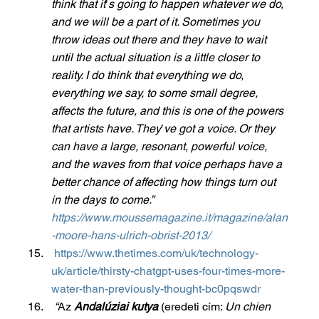
think that it
’
s going to happen whatever we do, 
and we will be a part of it. Sometimes you 
throw ideas out there and they have to wait 
until the actual situation is a little closer to 
reality. I do think that everything we do, 
everything we say, to some small degree, 
affects the future, and this is one of the powers 
that artists have. They
’
ve got a voice. Or they 
can have a large, resonant, powerful voice, 
and the waves from that voice perhaps have a 
better chance of affecting how things turn out 
in the days to come.” 
https://www.moussemagazine.it/magazine/alan
-moore-hans-ulrich-obrist-2013/
https://www.thetimes.com/uk/technology-
uk/article/thirsty-chatgpt-uses-four-times-more-
water-than-previously-thought-bc0pqswdr
“
Az 
Andalúziai kutya
 (eredeti cím: 
Un chien 